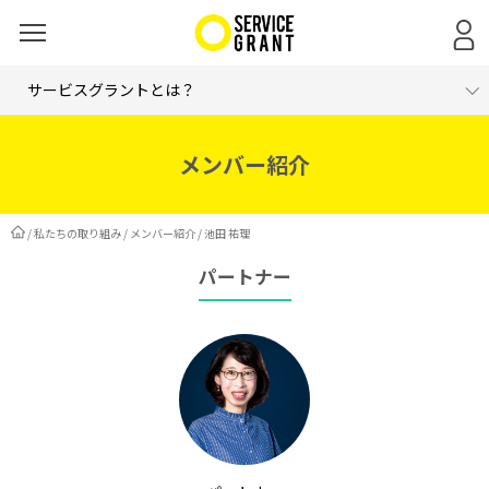
サービスグラントとは？
団体概要
メンバー紹介
数字で見る
メンバー紹介
/
私たちの取り組み
/
メンバー紹介
/ 池田 祐理
パートナー
メディア紹介履歴
採用情報