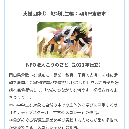
支援団体① 地域創生編：岡山県倉敷市
NPO法人こうのさと（2021年設立）
岡山県倉敷市を拠点に「農業・教育・子育て支援」を軸に活
動を展開。 ①耕作放棄地を開墾し栽培した自然栽培野菜を妊
婦へ無償提供して、地域のつながりを増やす「祝福されるま
ちづくり」。
②小中学生を対象に自然の中での主体的な学びを尊重するオ
ルタナティブスクール「竹林のスコレー」の運営。
③命がめぐる循環型農業を学び実践する人たちが集い多世代
が交流できる「スコビレッジ」の創設。