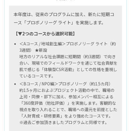
本年度は、従来のプログラムに加え、新たに短期コ
ース「プロボノリーグ ライト」を実施します。
【▼2つのコースから選択可能】
＜Aコース / 地域創生編＞プロボノリーグ ライト（約
3週間） ★新設
地方のリアルな社会課題に短期間（約3週間）で向き
合い、現場でのフィールドワークを通じて社会貢献を
肌で感じる「体験型CSR活動」としての性格を重視し
ているコースです。
＜Bコース / NPO編＞プロボノリーグ（約1.5カ月）
約1.5ヶ月におよぶプロジェクト活動の中で、職場の
上司・同僚・部下に加え、参加メンバー相互による
「360度評価（他社評価）」を実施します。客観的な
視点を取り入れることで、職場への還元を前提とした
「人財育成・研修要素」をより強めたコースです。
※過去ご参加頂きましたプログラムと同様です。