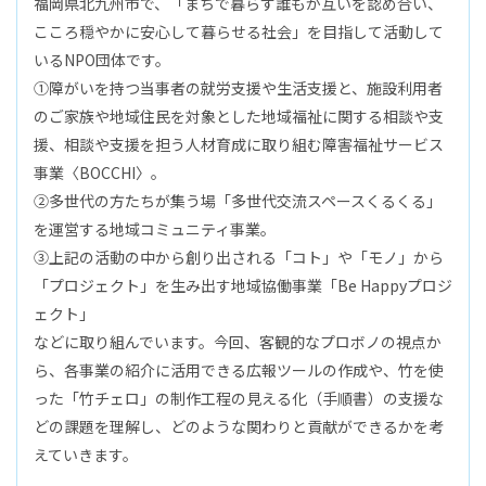
福岡県北九州市で、「まちで暮らす誰もが互いを認め合い、
こころ穏やかに安心して暮らせる社会」を目指して活動して
いるNPO団体です。
①障がいを持つ当事者の就労支援や生活支援と、施設利用者
のご家族や地域住民を対象とした地域福祉に関する相談や支
援、相談や支援を担う人材育成に取り組む障害福祉サービス
事業〈BOCCHI〉。
②多世代の方たちが集う場「多世代交流スペースくるくる」
を運営する地域コミュニティ事業。
③上記の活動の中から創り出される「コト」や「モノ」から
「プロジェクト」を生み出す地域協働事業「Be Happyプロジ
ェクト」
などに取り組んでいます。今回、客観的なプロボノの視点か
ら、各事業の紹介に活用できる広報ツールの作成や、竹を使
った「竹チェロ」の制作工程の見える化（手順書）の支援な
どの課題を理解し、どのような関わりと貢献ができるかを考
えていきます。