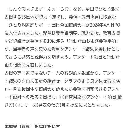
「しんぐるまざあず・ふぉーらむ」など、全国でひとり親を
支援する35団体が協力・連携し、発信・政策提言に取組む
「ひとり親家庭サポート団体全国協議会」が2024年4月 NPO
法人化されました。児童扶養手当制度、就労支援、教育支援
など協議会が発信する10に渡る「行動計画および要望事項」
が、当事者の声を集めた貴重なアンケート結果を裏付けとし
てさらに共感と説得力を増すよう、アンケート項目と行動計
画の相関を見直しました。
支援の専門家ではないチームの客観的な視点から、アンケー
ト結果のクロス集計の組合せ、グラフのより良い見せ方を検
討。各支援団体や協議会が訴えたい要望を補完できるアンケ
ート設計への改善を目指し、①調査対象 ②アンケート項目(聞
き方) ③リリース(発表の仕方)等を提案にまとめました。
本成果（資料）を届けたい方