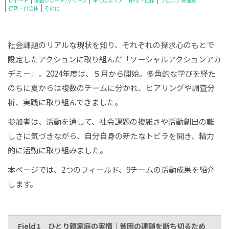
レポート
調査レポート/リリース
全てのエリア
NPO・団体
プロボノ参加者
行政・自治体
その他
社会課題のリアルな現状を知り、それぞれの探求心のもとで
設定したアクションに取り組んだ「ソーシャルアクションアカ
デミー」。2024年度は、５月から開始。多角的な学びを経た
のちに夏からは複数のチームに分かれ、ヒアリングや調査分
析、実践に取り組んできました。
参加者は、活動を通して、社会課題の複雑さや活動創出の難
しさに気づきながら、自分自身の新たなトビラを開き、精力
的に活動に取り組みました。
本ページでは、2つのフィールド、9チームの活動成果を紹介
します。
Field 1
ひとり親家庭の実情｜貧困の連鎖を断ち切るため