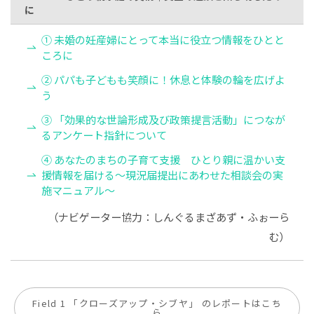
に
① 未婚の妊産婦にとって本当に役立つ情報をひとと
ころに
② パパも子どもも笑顔に！休息と体験の輪を広げよ
う
③ 「効果的な世論形成及び政策提言活動」につなが
るアンケート指針について
④ あなたのまちの子育て支援 ひとり親に温かい支
援情報を届ける～現況届提出にあわせた相談会の実
施マニュアル～
（ナビゲーター協力：しんぐるまざあず・ふぉーら
む）
Field 1 「クローズアップ・シブヤ」 のレポートはこち
ら