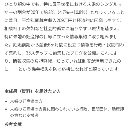
ひとり親の中でも、特に母子世帯における未婚のシングルマ
ザーの割合が20年で約2倍（4.7%→10.8%）となっていること
に着目。平均年間就労収入209万円と経済的に困窮しやすく、
相談相手の欠如など社会的孤立に陥りやすい現状を踏まえ、
特に未婚の妊産婦の目線に立った情報集約に取り組みまし
た。妊娠前期から産後6ヶ月間に役立つ情報を行政・民間問わ
ず集約し、35ステップに編集したブログを公開。これによ
り、情報収集の負担軽減、知っていれば制度が活用できたの
に…… という機会損失を防ぐ応援になればと願っています。
本成果（資料）を届けたい方
未婚の妊産婦の方
未婚の妊産婦の支援に関わられている行政、民間団体、助産師
の方など支援者
参考文献