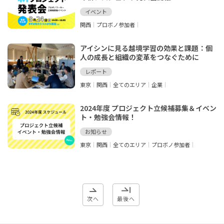
イベント
関西
プロボノ参加者
アイシンに見る越境学習の効果と課題：個
人の成長と組織の変革をつなぐために
レポート
東京
関西
全てのエリア
企業
2024年度 プロジェクト立候補募集＆イベン
ト・勉強会情報！
お知らせ
東京
関西
全てのエリア
プロボノ参加者
次へ
最後へ