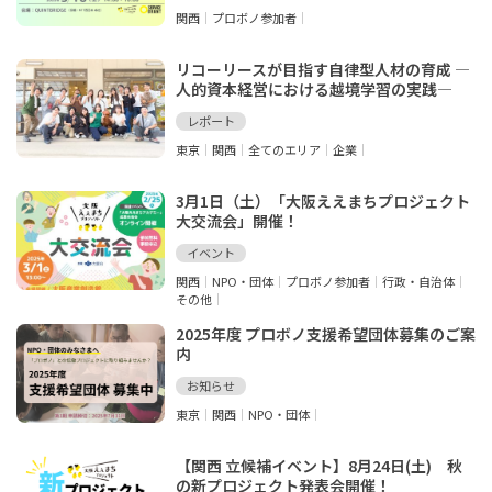
関西
プロボノ参加者
リコーリースが目指す自律型人材の育成 ―
人的資本経営における越境学習の実践―
レポート
東京
関西
全てのエリア
企業
3月1日（土）「大阪ええまちプロジェクト
大交流会」開催！
イベント
関西
NPO・団体
プロボノ参加者
行政・自治体
その他
2025年度 プロボノ支援希望団体募集のご案
内
お知らせ
東京
関西
NPO・団体
【関西 立候補イベント】8月24日(土) 秋
の新プロジェクト発表会開催！