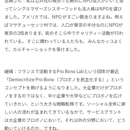
吉岡さん：私は公共性の視点でも絶対にNPO法人がいい と思
ってシングルマザーズシスターフッドも法人格はNPOを選び
ました。アメリカでは、NPO がすごい数ありますよね。例え
ばマサチューセッツ州では、人口が東京の半分なのにNPOが
東京の2倍あります。街のそこら中でチャリティー活動が行わ
れている。 そこに関わっている人たちも、みんなカッコよく
て、カルチャーショックを受けました。
嵯峨：フランスで活動するPro Bono Labという団体が最近
「Democritize Pro Bono（プロボノを民主化する）」という
コンセプトを掲げるようになりました。大企業だけがプロボ
ノをするのではなく、中小企業や大学などにプロボノを広げ
ていきたい、という大きな戦略転換です。ソーシャル全体に新
しい人の流れが生まれてきているなかで、サービスグラント
は大企業のプロボノにおいて、それ以外の分野において、どう
動いていけるのか、ですね。