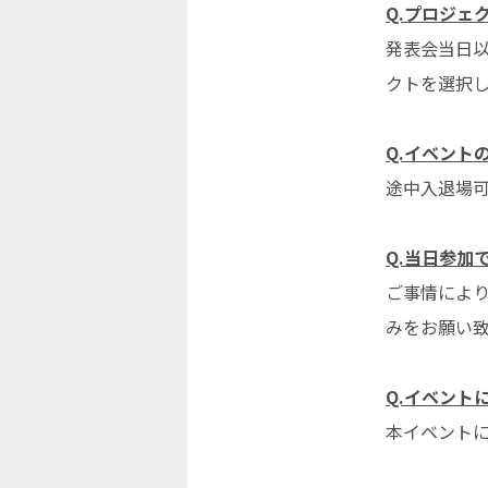
Q.プロジェ
発表会当日
クトを選択
Q.イベント
途中入退場
Q.当日参加
ご事情によ
みをお願い
Q.イベント
本イベント