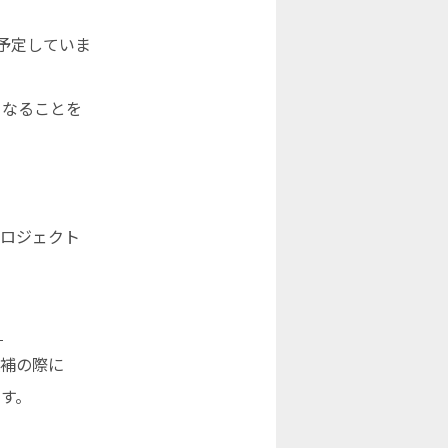
予定していま
となることを
プロジェクト
？
候補の際に
す。