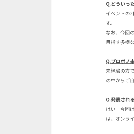
Q.
どういっ
イベントの
す。
なお、今回
目指す多様
Q.プロボノ
未経験の方
の中からご
Q.発表され
はい。今回
は、オンラ