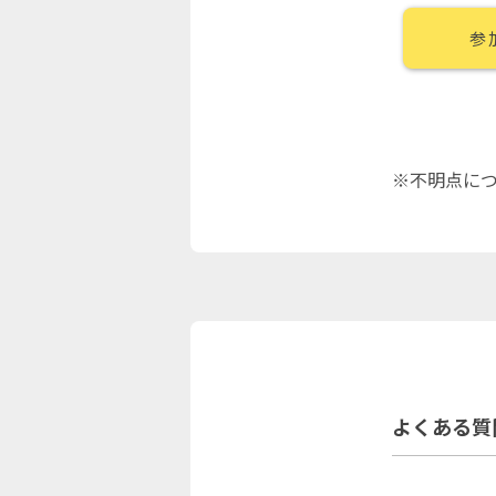
参
※不明点に
よくある質