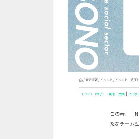
/
最新情報
/
イベント
/
イベント（終了
イベント（終了）
東京
関西
プロボ
この春、「N
たなチーム