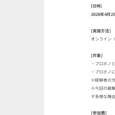
[日時]
2026年4月2
[実施方法]
オンライン（
[対象]
・プロボノ
・プロボノ
※経験者の
※今回の募
す多様な機
[参加費]