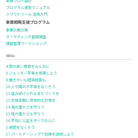
業務フロー設計
プログラム運営マニュアル
クラウドツール 活用入門
事業戦略支援プログラム
事業計画立案
マーケティング基礎調査
課題整理ワークショップ
SDGs
4.質の高い教育をみんなに
5.ジェンダー平等を実現しよう
8.働きがいも経済成長も
10.人や国の不平等をなくそう
11.住み続けられるまちづくりを
13.気候変動に具体的な対策を
14.海の豊かさを守ろう
15.陸の豊かさも守ろう
16.平和と公正をすべての人に
1.貧困をなくそう
17.パートナーシップで目標を達成しよう