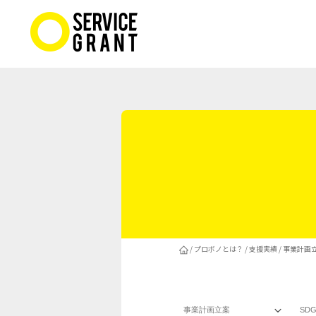
/
プロボノとは？
/
支援実績
/ 事業計画