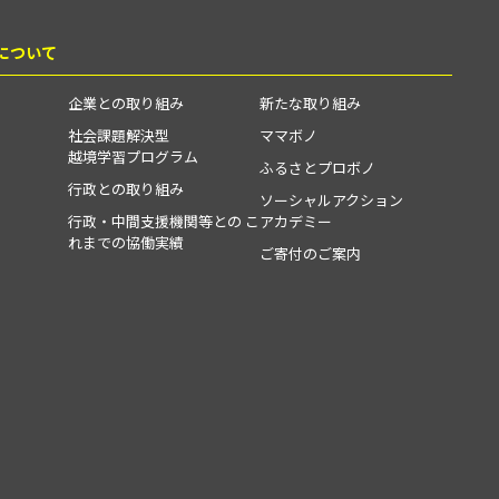
について
企業との取り組み
新たな取り組み
社会課題解決型
ママボノ
越境学習プログラム
ふるさとプロボノ
行政との取り組み
ソーシャルアクション
行政・中間支援機関等との こ
アカデミー
れまでの協働実績
ご寄付のご案内