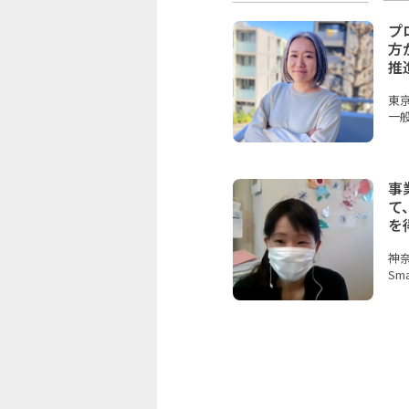
プ
方
推
東
一
事
て
を
神
Sma