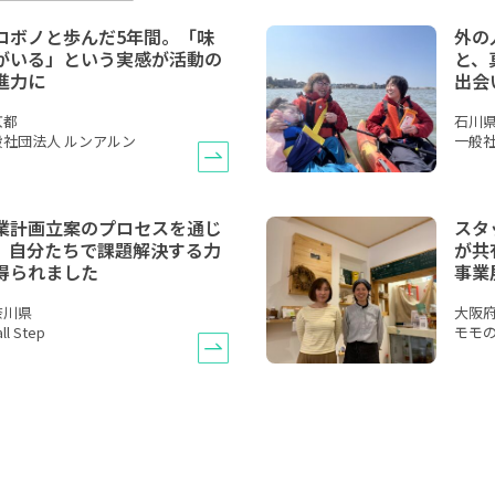
ロボノと歩んだ5年間。「味
外の
がいる」という実感が活動の
と、
進力に
出会
京都
石川
般社団法人 ルンアルン
一般社団
業計画立案のプロセスを通じ
スタ
、自分たちで課題解決する力
が共
得られました
事業
奈川県
大阪
ll Step
モモ