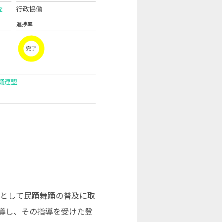
査
行政協働
進捗率
完了
踊連盟
体として民踊舞踊の普及に取
導し、その指導を受けた登