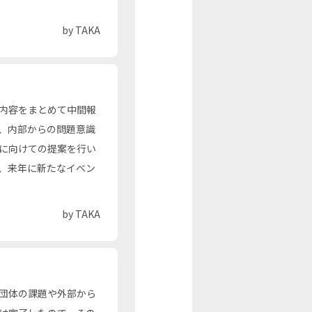
by TAKA
内容をまとめて中間報
、内部からの問題意識
に向けての提案を行い
、来年に新たなイベン
by TAKA
団体の課題や外部から