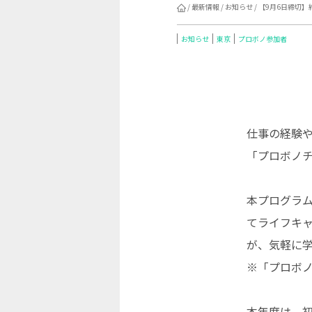
/
最新情報
/
お知らせ
/ 【9月6日締切
お知らせ
東京
プロボノ参加者
仕事の経験
「プロボノチ
本プログラ
てライフキ
が、気軽に
※「プロボ
本年度は、初