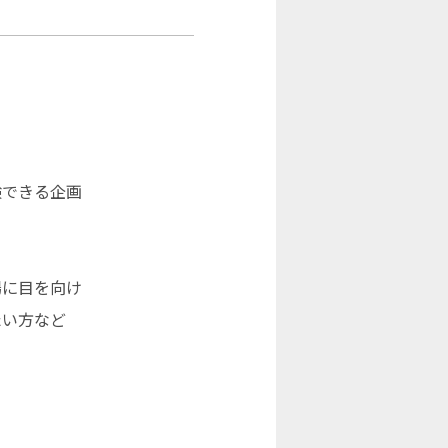
験できる企画
場に目を向け
たい方など