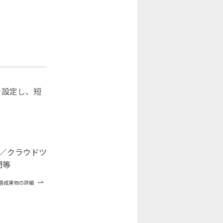
を設定し、短
ー／クラウドツ
門等
各成果物の詳細