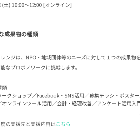
) 10:00～12:00 [オンライン]
な成果物の種類
レンジは、NPO・地域団体等のニーズに対して１つの成果物
可能なプロボノワークに挑戦します。
種類
ークショップ／Facebook・SNS活用／募集チラシ・ポスタ
／オンラインツール活用／会計・経理改善／アンケート活用入
年度の支援先と支援内容は
こちら