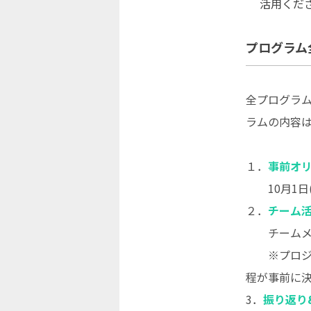
活用くだ
プログラム
全プログラ
ラムの内容
１．
事前オ
10月1日(土)
２．
チーム
チームメン
※プロジェ
程が事前に
3．
振り返り