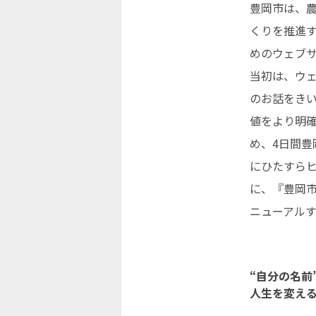
豊岡市は、
くりを推進
めのウェブ
当初は、ウ
のお話をき
値をより明
め、4日間
にひたすら
に、『豊岡
ニューアル
“自分の名前
人生を変え