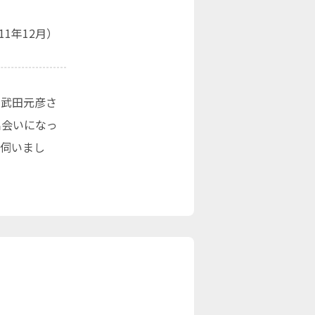
1年12月）
る武田元彦さ
出会いになっ
を伺いまし