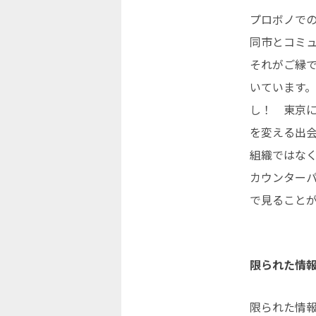
プロボノで
同市とコミ
それがご縁
いています
し！ 東京
を変える出
組織ではなく
カウンター
で見ること
限られた情
限られた情