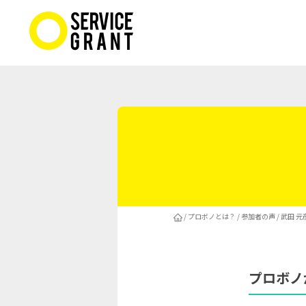
/
プロボノとは？
/
参加者の声
/ 武田 
プロボノ