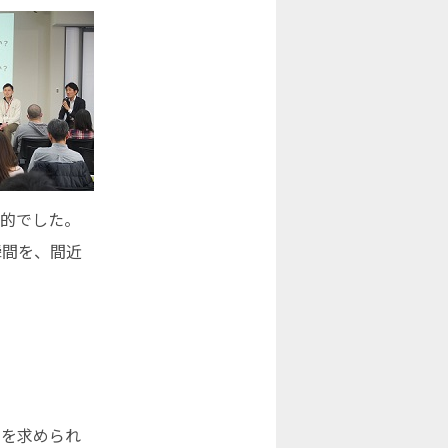
激的でした。
瞬間を、間近
とを求められ