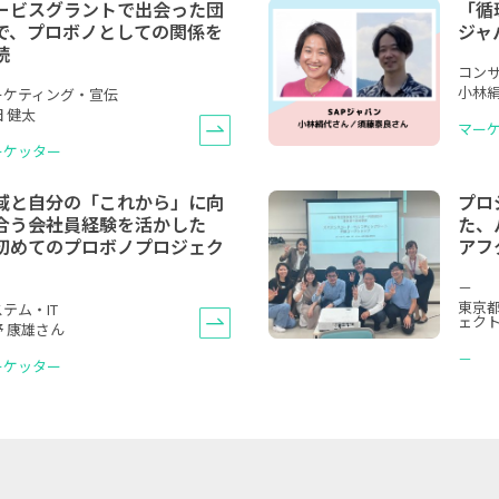
ービスグラントで出会った団
「循
で、プロボノとしての関係を
ジャ
続
コン
小林絹
ーケティング・宣伝
 健太
マー
ーケッター
域と自分の「これから」に向
プロ
合う――会社員経験を活かした
た、
初めてのプロボノプロジェク
アフ
」
－
東京
テム・IT
ェク
野 康雄さん
－
ーケッター