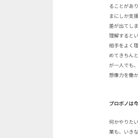
ることがあ
まにしか支
差が出てし
理解すると
相手をよく
めてきちん
が一人でも
想像力を働
プロボノは
何かやりた
業も、いき