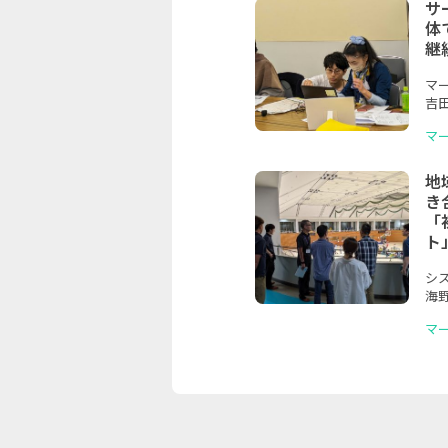
サ
体
継
マ
吉田
マ
地
き
「
ト
シス
海
マ