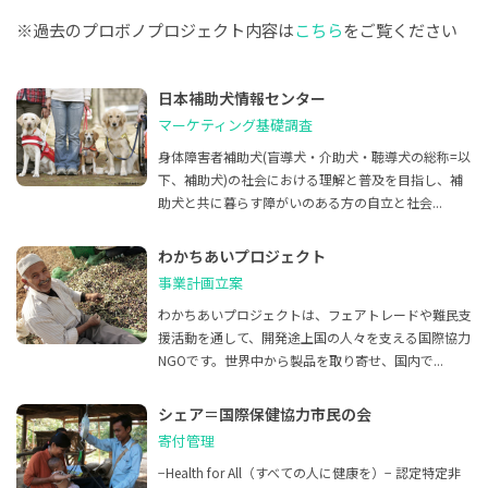
※過去のプロボノプロジェクト内容は
こちら
をご覧ください
日本補助犬情報センター
マーケティング基礎調査
身体障害者補助犬(盲導犬・介助犬・聴導犬の総称=以
下、補助犬)の社会における理解と普及を目指し、補
助犬と共に暮らす障がいのある方の自立と社会...
わかちあいプロジェクト
事業計画立案
わかちあいプロジェクトは、フェアトレードや難民支
援活動を通して、開発途上国の人々を支える国際協力
NGOです。世界中から製品を取り寄せ、国内で...
シェア＝国際保健協力市民の会
寄付管理
−Health for All（すべての人に健康を）− 認定特定非