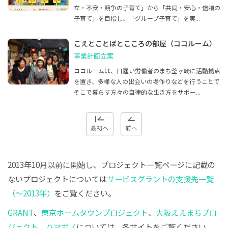
立・不安・競争の子育て」から「共同・安心・信頼の
子育て」を目指し、「グループ子育て」を実...
こえとことばとこころの部屋（ココルーム）
事業計画立案
ココルームは、日雇い労働者のまち釜ヶ崎に活動拠点
を置き、多様な人の出会いの場作りなどを行うことで
そこで暮らす方々の自律的な生き方をサポー...
最初へ
前へ
2013年10月以前に開始し、プロジェクト一覧ページに記載の
ないプロジェクトについては
サービスグラントの支援先一覧
（〜2013年）
をご覧ください。
GRANT
、
東京ホームタウンプロジェクト
、
大阪ええまちプロ
ジェクト
、
ハマボノ
については、各サイトをご覧ください。