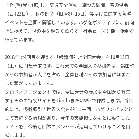
「怪(毛)我な(無)し」交通安全運動、施設の慰問、春の例会
（2月22日）、秋の例会（旧暦8月15日）等はげに関する各種
イベントを企画・開催しています。ハゲをポジティブに、前向
きに捉えて、世の中を明るく照らす「社会貢（光）献」活動を
行っています。
2018年で4回目を迎える「吸盤綱引き全国大会」を10月13日
（土）に開催予定です。これまでの全国大会参加者は、鶴田町
からの参加者が大半を占め、全国各地からの参加者にはまだ
まだ繋がっていません。
プロボノプロジェクトでは、全国大会の参加を全国から募集
するための特設サイトをJimdoまたはWixで作成します。将来
的には、吸盤綱引き世界大会を4年に一回、ハゲリンピックと
して実施する構想があり、今年の実施概要をもとに製作した
サイトを、今後も団体のメンバーが活用していけることを目
指します。