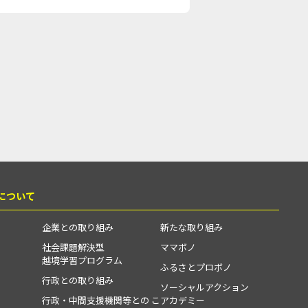
について
企業との取り組み
新たな取り組み
社会課題解決型
ママボノ
越境学習プログラム
ふるさとプロボノ
行政との取り組み
ソーシャルアクション
行政・中間支援機関等との こ
アカデミー