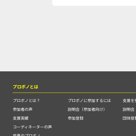
プロボノとは
プロボノとは？
プロボノに参加するには
支援を
参加者の声
説明会（参加者向け）
説明会
支援実績
参加登録
団体登
コーディネーターの声
世界のプロボノ