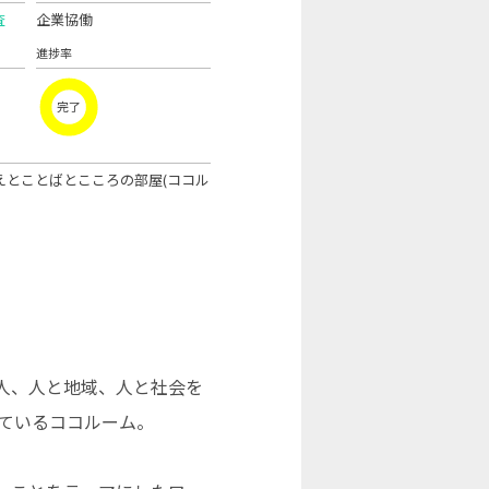
査
企業協働
進捗率
完了
えとことばとこころの部屋(ココル
人、人と地域、人と社会を
ているココルーム。