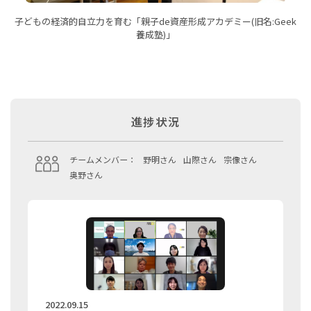
子どもの経済的自立力を育む「親子de資産形成アカデミー(旧名:Geek
養成塾)」
進捗状況
チームメンバー：
野明さん
山際さん
宗像さん
奥野さん
2022.09.15