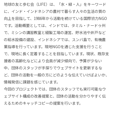
地球の友と歩む会（LIFE）は、「水・緑・人」をキーワード
に、インド・インドネシアの農村で暮らす人々の生活の質の
向上を目指して、1986年から活動を続けている国際協力NGO
です。活動概要としては、インドでは、タミル・ナードゥ州
で、ミシンの講習教室と縫製工場の運営、貯水池や井戸など
の給水設備の建設、インドネシアでは、スンバ島で、有機農
業指導を行っています。現地NGOを通じた支援を行うこと
で、現地に長く定着することを目指しています。現状、既存支
援者の高齢化などにより会員が減少傾向で、予算が少ない
中、団体のスタッフが手探りでウェブサイトを更新するな
ど、団体の活動を一般の方にどのような伝えていけばよいか、
情報発信に課題を感じています。
今回のプロジェクトでは、団体のスタッフでも実行可能なウ
ェブサイト構成の改善提案と、団体の活動を分かりやすく伝
えるためのキャッチコピーの提案を行います。