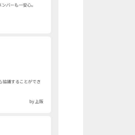
メンバーも一安心。
。
も協議することができ
by 上阪