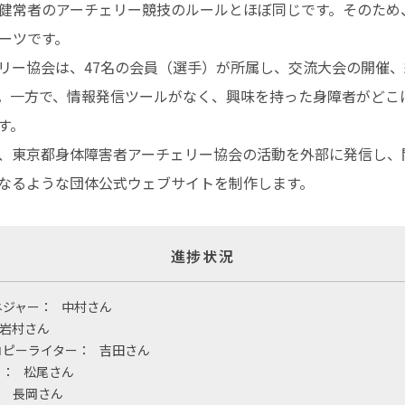
健常者のアーチェリー競技のルールとほぼ同じです。そのため
ーツです。
リー協会は、47名の会員（選手）が所属し、交流大会の開催
。一方で、情報発信ツールがなく、興味を持った身障者がどこ
す。
、東京都身体障害者アーチェリー協会の活動を外部に発信し、
なるような団体公式ウェブサイトを制作します。
進捗状況
ネジャー：
中村さん
岩村さん
コピーライター：
吉田さん
ト：
松尾さん
：
長岡さん