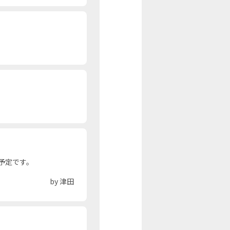
予定です。
by 津田