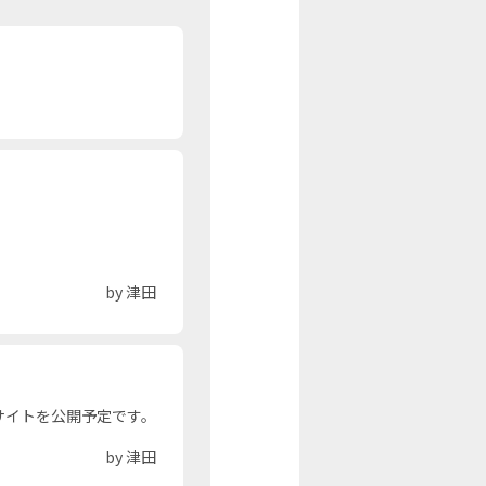
by 津田
サイトを公開予定です。
by 津田