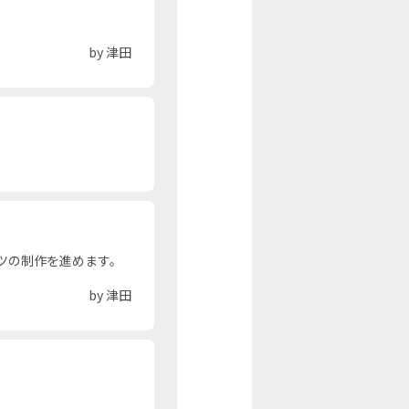
by 津田
ツの制作を進めます。
by 津田