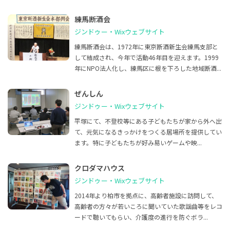
練馬断酒会
ジンドゥー・Wixウェブサイト
練馬断酒会は、1972年に東京断酒新生会練馬支部と
して結成され、今年で活動46年目を迎えます。1999
年にNPO法人化し、練馬区に根を下ろした地域断酒...
ぜんしん
ジンドゥー・Wixウェブサイト
平塚にて、不登校等にある子どもたちが家から外へ出
て、元気になるきっかけをつくる居場所を提供してい
ます。特に子どもたちが好み易いゲームや映...
クロダマハウス
ジンドゥー・Wixウェブサイト
2014年より柏市を拠点に、高齢者施設に訪問して、
高齢者の方々が若いころに聞いていた歌謡曲等をレコ
ードで聴いてもらい、介護度の進行を防ぐボラ...