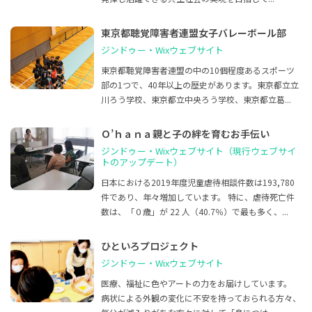
東京都聴覚障害者連盟女子バレーボール部
ジンドゥー・Wixウェブサイト
東京都聴覚障害者連盟の中の10個程度あるスポーツ
部の1つで、40年以上の歴史があります。東京都立立
川ろう学校、東京都立中央ろう学校、東京都立葛...
Ｏ’ｈａｎａ親と子の絆を育むお手伝い
ジンドゥー・Wixウェブサイト（現行ウェブサイ
トのアップデート）
日本における2019年度児童虐待相談件数は193,780
件であり、年々増加しています。 特に、虐待死亡件
数は、「０歳」が 22 人（40.7％）で最も多く、...
ひといろプロジェクト
ジンドゥー・Wixウェブサイト
医療、福祉に色やアートの力をお届けしています。
病状による外観の変化に不安を持っておられる方々、