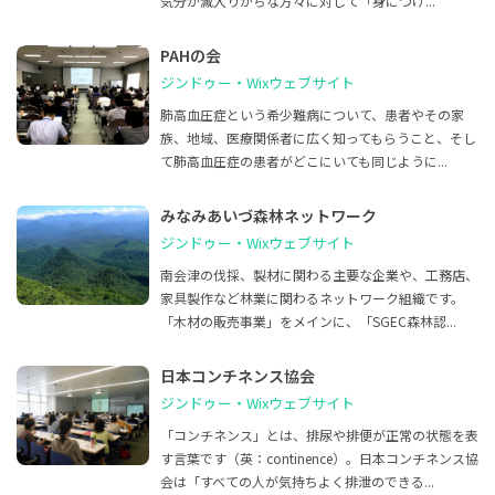
気分が滅入りがちな方々に対して「身につけ...
PAHの会
ジンドゥー・Wixウェブサイト
肺高血圧症という希少難病について、患者やその家
族、地域、医療関係者に広く知ってもらうこと、そし
て肺高血圧症の患者がどこにいても同じように...
みなみあいづ森林ネットワーク
ジンドゥー・Wixウェブサイト
南会津の伐採、製材に関わる主要な企業や、工務店、
家具製作など林業に関わるネットワーク組織です。
「木材の販売事業」をメインに、「SGEC森林認...
日本コンチネンス協会
ジンドゥー・Wixウェブサイト
「コンチネンス」とは、排尿や排便が正常の状態を表
す言葉です（英：continence）。日本コンチネンス協
会は「すべての人が気持ちよく排泄のできる...