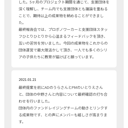
した。5ヶ月のプロジェクト期間を通じて、支援団体を
深く理解し、チーム内でも支援団体とも議論を重ねる
ことで、期待以上の成果物を納めることができまし
た。
最終報告会では、プロボノワーカーと支援団体スタッ
フひとりひとりから心温まるフィードバックを頂き、
互いの苦労を労いました。今回の成果物をこれからの
団体運営で最大限活かして頂き、一人でも多くのシリ
アの子供たちに教育が届けばと願っています。
2021.01.21
最終提案を前にADのうらさんとPMのいとりえさん
と、団体の中野さんと内容について最終確認の打ち合
わせを行いました。
団体内のファンドレイジングチームの動きとリンクす
る成果物です、との声にメンバーも嬉しさが高まりま
す。